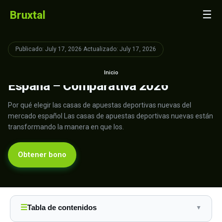
☰
Bruxtal
Publicado: July 17, 2026
·
Actualizado: July 17, 2026
Nuevas casas de apuestas en
Inicio
España – Comparativa 2026
Por qué elegir las casas de apuestas deportivas nuevas del
mercado español Las casas de apuestas deportivas nuevas están
transformando la manera en que los.
Obtener bono
☰
Tabla de contenidos
▼