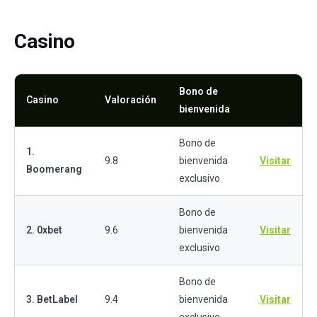
Casino
Bono de
Casino
Valoración
bienvenida
Bono de
1.
9.8
bienvenida
Visitar
Boomerang
exclusivo
Bono de
2. 0xbet
9.6
bienvenida
Visitar
exclusivo
Bono de
3. BetLabel
9.4
bienvenida
Visitar