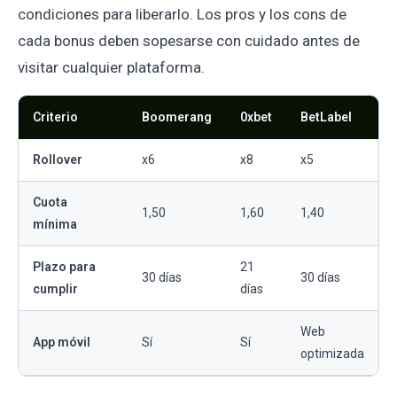
condiciones para liberarlo. Los pros y los cons de
cada bonus deben sopesarse con cuidado antes de
visitar cualquier plataforma.
Criterio
Boomerang
0xbet
BetLabel
Rollover
x6
x8
x5
Cuota
1,50
1,60
1,40
mínima
Plazo para
21
30 días
30 días
cumplir
días
Web
App móvil
Sí
Sí
optimizada