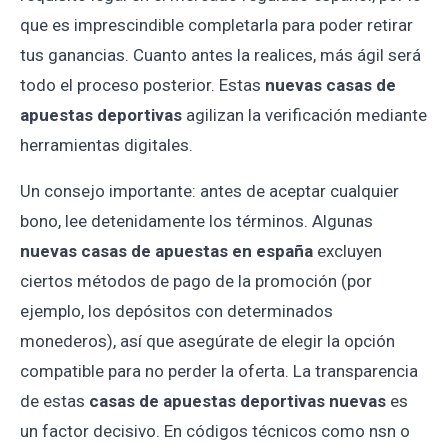
que es imprescindible completarla para poder retirar
tus ganancias. Cuanto antes la realices, más ágil será
todo el proceso posterior. Estas
nuevas casas de
apuestas deportivas
agilizan la verificación mediante
herramientas digitales.
Un consejo importante: antes de aceptar cualquier
bono, lee detenidamente los términos. Algunas
nuevas casas de apuestas en españa
excluyen
ciertos métodos de pago de la promoción (por
ejemplo, los depósitos con determinados
monederos), así que asegúrate de elegir la opción
compatible para no perder la oferta. La transparencia
de estas
casas de apuestas deportivas nuevas
es
un factor decisivo. En códigos técnicos como nsn o