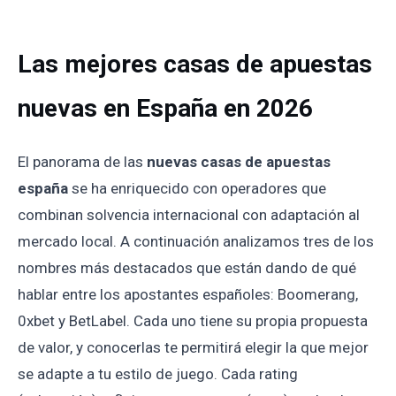
Las mejores casas de apuestas
nuevas en España en 2026
El panorama de las
nuevas casas de apuestas
españa
se ha enriquecido con operadores que
combinan solvencia internacional con adaptación al
mercado local. A continuación analizamos tres de los
nombres más destacados que están dando de qué
hablar entre los apostantes españoles: Boomerang,
0xbet y BetLabel. Cada uno tiene su propia propuesta
de valor, y conocerlas te permitirá elegir la que mejor
se adapte a tu estilo de juego. Cada rating