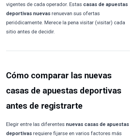
vigentes de cada operador. Estas
casas de apuestas
deportivas nuevas
renuevan sus ofertas
periódicamente. Merece la pena visitar (visitar) cada
sitio antes de decidir.
Cómo comparar las nuevas
casas de apuestas deportivas
antes de registrarte
Elegir entre las diferentes
nuevas casas de apuestas
deportivas
requiere fijarse en varios factores más