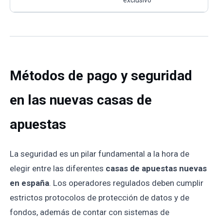
exclusivo
Métodos de pago y seguridad
en las nuevas casas de
apuestas
La seguridad es un pilar fundamental a la hora de
elegir entre las diferentes
casas de apuestas nuevas
en españa
. Los operadores regulados deben cumplir
estrictos protocolos de protección de datos y de
fondos, además de contar con sistemas de