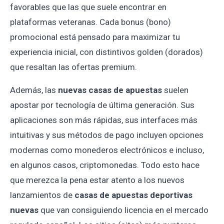
favorables que las que suele encontrar en
plataformas veteranas. Cada bonus (bono)
promocional está pensado para maximizar tu
experiencia inicial, con distintivos golden (dorados)
que resaltan las ofertas premium.
Además, las
nuevas casas de apuestas
suelen
apostar por tecnología de última generación. Sus
aplicaciones son más rápidas, sus interfaces más
intuitivas y sus métodos de pago incluyen opciones
modernas como monederos electrónicos e incluso,
en algunos casos, criptomonedas. Todo esto hace
que merezca la pena estar atento a los nuevos
lanzamientos de
casas de apuestas deportivas
nuevas
que van consiguiendo licencia en el mercado