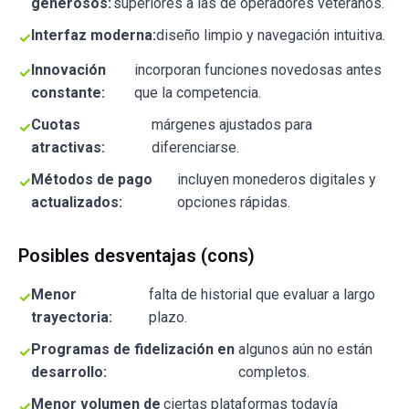
generosos:
superiores a las de operadores veteranos.
Interfaz moderna:
diseño limpio y navegación intuitiva.
Innovación
incorporan funciones novedosas antes
constante:
que la competencia.
Cuotas
márgenes ajustados para
atractivas:
diferenciarse.
Métodos de pago
incluyen monederos digitales y
actualizados:
opciones rápidas.
Posibles desventajas (cons)
Menor
falta de historial que evaluar a largo
trayectoria:
plazo.
Programas de fidelización en
algunos aún no están
desarrollo:
completos.
Menor volumen de
ciertas plataformas todavía