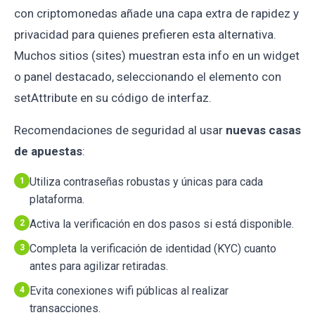
con criptomonedas añade una capa extra de rapidez y
privacidad para quienes prefieren esta alternativa.
Muchos sitios (sites) muestran esta info en un widget
o panel destacado, seleccionando el elemento con
setAttribute en su código de interfaz.
Recomendaciones de seguridad al usar
nuevas casas
de apuestas
:
Utiliza contraseñas robustas y únicas para cada
plataforma.
Activa la verificación en dos pasos si está disponible.
Completa la verificación de identidad (KYC) cuanto
antes para agilizar retiradas.
Evita conexiones wifi públicas al realizar
transacciones.