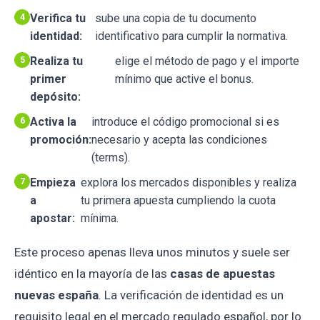
Verifica tu
sube una copia de tu documento
identidad:
identificativo para cumplir la normativa.
Realiza tu
elige el método de pago y el importe
primer
mínimo que active el bonus.
depósito:
Activa la
introduce el código promocional si es
promoción:
necesario y acepta las condiciones
(terms).
Empieza
explora los mercados disponibles y realiza
a
tu primera apuesta cumpliendo la cuota
apostar:
mínima.
Este proceso apenas lleva unos minutos y suele ser
idéntico en la mayoría de las
casas de apuestas
nuevas españa
. La verificación de identidad es un
requisito legal en el mercado regulado español, por lo