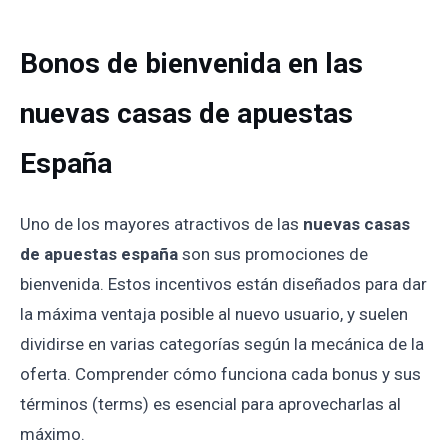
Bonos de bienvenida en las
nuevas casas de apuestas
España
Uno de los mayores atractivos de las
nuevas casas
de apuestas españa
son sus promociones de
bienvenida. Estos incentivos están diseñados para dar
la máxima ventaja posible al nuevo usuario, y suelen
dividirse en varias categorías según la mecánica de la
oferta. Comprender cómo funciona cada bonus y sus
términos (terms) es esencial para aprovecharlas al
máximo.