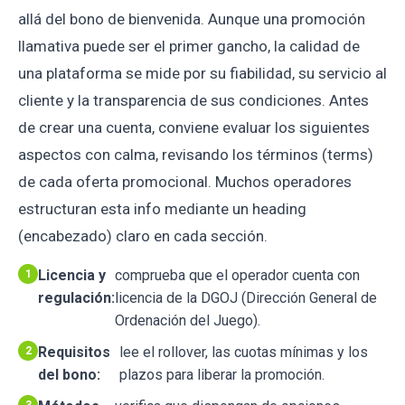
allá del bono de bienvenida. Aunque una promoción
llamativa puede ser el primer gancho, la calidad de
una plataforma se mide por su fiabilidad, su servicio al
cliente y la transparencia de sus condiciones. Antes
de crear una cuenta, conviene evaluar los siguientes
aspectos con calma, revisando los términos (terms)
de cada oferta promocional. Muchos operadores
estructuran esta info mediante un heading
(encabezado) claro en cada sección.
Licencia y
comprueba que el operador cuenta con
regulación:
licencia de la DGOJ (Dirección General de
Ordenación del Juego).
Requisitos
lee el rollover, las cuotas mínimas y los
del bono:
plazos para liberar la promoción.