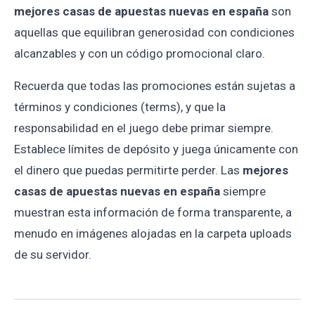
mejores casas de apuestas nuevas en españa
son
aquellas que equilibran generosidad con condiciones
alcanzables y con un código promocional claro.
Recuerda que todas las promociones están sujetas a
términos y condiciones (terms), y que la
responsabilidad en el juego debe primar siempre.
Establece límites de depósito y juega únicamente con
el dinero que puedas permitirte perder. Las
mejores
casas de apuestas nuevas en españa
siempre
muestran esta información de forma transparente, a
menudo en imágenes alojadas en la carpeta uploads
de su servidor.